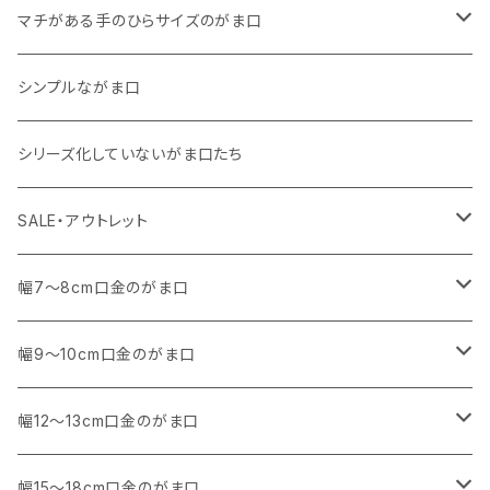
その他
11号帆布
くったりコットンキャンバス
・ 11号帆布
・ くったりコットンキャンバス
マチがある手のひらサイズのがま口
その他
リネン
・ リネン
・ 11号帆布
・ 小さいサイズ
シンプルながま口
その他
11号帆布
・ その他
・ 中くらいのサイズ
シリーズ化していないがま口たち
コットンキャンバス
コットンキャンバス
SALE・アウトレット
SALE
幅7～8cm口金のがま口
アウトレット
・ 角型
幅9～10cm口金のがま口
マチなし
・ くし形・丸型
・ 角型
幅12～13cm口金のがま口
マチあり
マチなし
マチなし
・ くし形
・ 親子がま口 角型
幅15～18cm口金のがま口