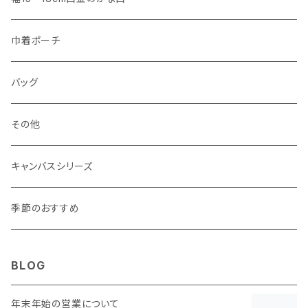
マチあり
マチあり
マチなし
マチなし
・ 親子がま口 くし形
・ 角型
巾着ポーチ
マチあり
マチあり
マチなし
マチなし
・ ポーチタイプ 角型
・ くし形
バッグ
マチあり
マチあり
マチなし
マチなし
・ ポーチタイプ くし形
その他
マチあり
マチあり
マチなし
キャンバスシリーズ
マチあり
季節のおすすめ
BLOG
年末年始の営業について