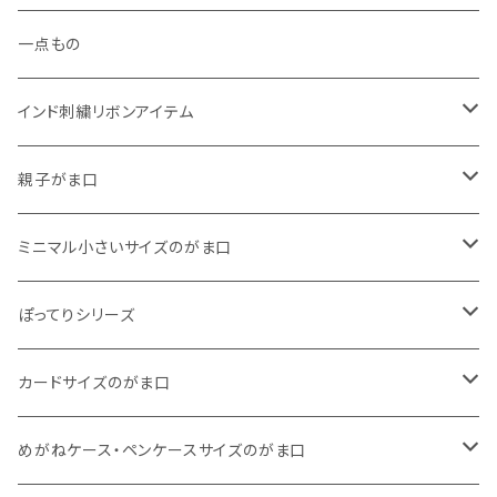
一点もの
インド刺繍リボンアイテム
がま口
親子がま口
巾着
・ ぷっくりタイプ
ミニマル小さいサイズのがま口
くったりコットンキャンバス
・ 四角いマチのたっぷりサイズ
・ くったりコットンキャンバス
ぽってりシリーズ
11号帆布
くったりコットンキャンバス
・ 四角いマチのスリムコンパクトタイプ
・ リネン
・ がま口
カードサイズのがま口
リネン
11号帆布
くったりコットンキャンバス
・ マチなしスリムタイプ
・ 柄いろいろ
・ 巾着ポーチ
・ くったりコットンキャンバス
めがねケース・ペンケースサイズのがま口