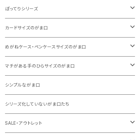
くったりコットンキャンバス
・ 四角いマチのたっぷりサイズ
・ くったりコットンキャンバス
ぽってりシリーズ
11号帆布
くったりコットンキャンバス
・ 四角いマチのスリムコンパクトタイプ
・ リネン
・ がま口
カードサイズのがま口
リネン
11号帆布
くったりコットンキャンバス
・ マチなしスリムタイプ
・ 柄いろいろ
・ 巾着ポーチ
・ くったりコットンキャンバス
めがねケース・ペンケースサイズのがま口
その他
11号帆布
くったりコットンキャンバス
・ 11号帆布
・ くったりコットンキャンバス
マチがある手のひらサイズのがま口
その他
リネン
・ リネン
・ 11号帆布
・ 小さいサイズ
シンプルながま口
その他
11号帆布
・ その他
・ 中くらいのサイズ
シリーズ化していないがま口たち
コットンキャンバス
コットンキャンバス
SALE・アウトレット