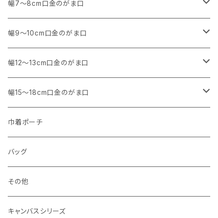
SALE
幅7～8cm口金のがま口
アウトレット
・ 角型
幅9～10cm口金のがま口
マチなし
・ くし形・丸型
・ 角型
幅12～13cm口金のがま口
マチあり
マチなし
マチなし
・ くし形
・ 親子がま口 角型
幅15～18cm口金のがま口
マチあり
マチあり
マチなし
マチなし
・ 親子がま口 くし形
・ 角型
巾着ポーチ
マチあり
マチあり
マチなし
マチなし
・ ポーチタイプ 角型
・ くし形
バッグ
マチあり
マチあり
マチなし
マチなし
・ ポーチタイプ くし形
その他
マチあり
マチあり
マチなし
キャンバスシリーズ