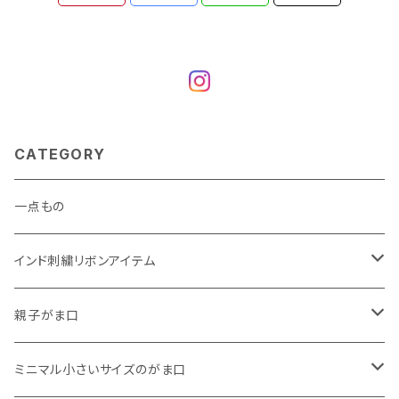
CATEGORY
一点もの
インド刺繍リボンアイテム
がま口
親子がま口
巾着
・ ぷっくりタイプ
ミニマル小さいサイズのがま口