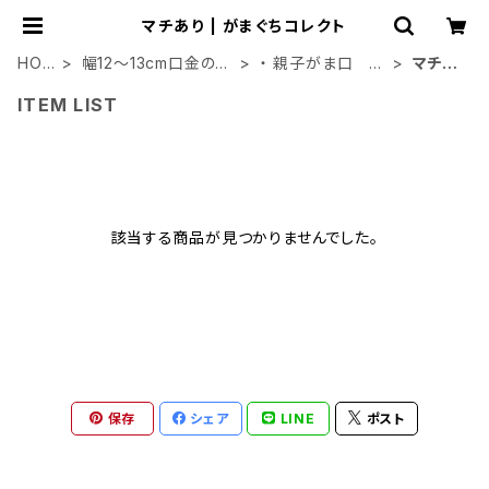
マチあり | がまぐちコレクト
HOM
幅12～13cm口金のが
・ 親子がま口 く
マチあ
E
ま口
し形
り
ITEM LIST
該当する商品が見つかりませんでした。
保存
シェア
LINE
ポスト