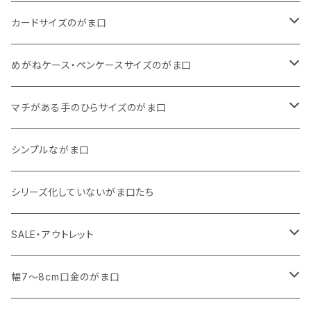
11号帆布
くったりコットンキャンバス
・ 四角いマチのスリムコンパクトタイプ
・ リネン
・ がま口
カードサイズのがま口
リネン
11号帆布
くったりコットンキャンバス
・ マチなしスリムタイプ
・ 柄いろいろ
・ 巾着ポーチ
・ くったりコットンキャンバス
めがねケース・ペンケースサイズのがま口
その他
11号帆布
くったりコットンキャンバス
・ 11号帆布
・ くったりコットンキャンバス
マチがある手のひらサイズのがま口
その他
リネン
・ リネン
・ 11号帆布
・ 小さいサイズ
シンプルながま口
その他
11号帆布
・ その他
・ 中くらいのサイズ
シリーズ化していないがま口たち
コットンキャンバス
コットンキャンバス
SALE・アウトレット
SALE
幅7～8cm口金のがま口