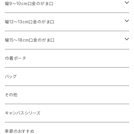
アウトレット
・ 角型
幅9～10cm口金のがま口
マチなし
・ くし形・丸型
・ 角型
幅12～13cm口金のがま口
マチあり
マチなし
マチなし
・ くし形
・ 親子がま口 角型
幅15～18cm口金のがま口
マチあり
マチあり
マチなし
マチなし
・ 親子がま口 くし形
・ 角型
巾着ポーチ
マチあり
マチあり
マチなし
マチなし
・ ポーチタイプ 角型
・ くし形
バッグ
マチあり
マチあり
マチなし
マチなし
・ ポーチタイプ くし形
その他
マチあり
マチあり
マチなし
キャンバスシリーズ
マチあり
季節のおすすめ