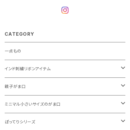
CATEGORY
一点もの
インド刺繍リボンアイテム
がま口
親子がま口
巾着
・ ぷっくりタイプ
ミニマル小さいサイズのがま口
くったりコットンキャンバス
・ 四角いマチのたっぷりサイズ
・ くったりコットンキャンバス
ぽってりシリーズ