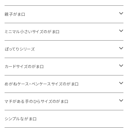
がま口
親子がま口
巾着
・ ぷっくりタイプ
ミニマル小さいサイズのがま口
くったりコットンキャンバス
・ 四角いマチのたっぷりサイズ
・ くったりコットンキャンバス
ぽってりシリーズ
11号帆布
くったりコットンキャンバス
・ 四角いマチのスリムコンパクトタイプ
・ リネン
・ がま口
カードサイズのがま口
リネン
11号帆布
くったりコットンキャンバス
・ マチなしスリムタイプ
・ 柄いろいろ
・ 巾着ポーチ
・ くったりコットンキャンバス
めがねケース・ペンケースサイズのがま口
その他
11号帆布
くったりコットンキャンバス
・ 11号帆布
・ くったりコットンキャンバス
マチがある手のひらサイズのがま口
その他
リネン
・ リネン
・ 11号帆布
・ 小さいサイズ
シンプルながま口