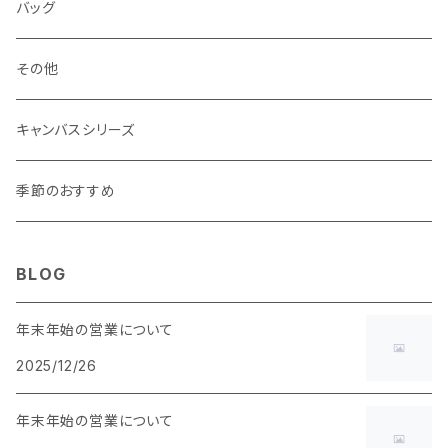
マチなし
マチなし
・ ポーチタイプ 角型
・ くし形
バッグ
マチあり
マチあり
マチなし
マチなし
・ ポーチタイプ くし形
その他
マチあり
マチあり
マチなし
キャンバスシリーズ
マチあり
季節のおすすめ
BLOG
年末年始の営業について
2025/12/26
年末年始の営業について