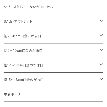
その他
11号帆布
・ その他
・ 中くらいのサイズ
シリーズ化していないがま口たち
コットンキャンバス
コットンキャンバス
SALE・アウトレット
SALE
幅7～8cm口金のがま口
アウトレット
・ 角型
幅9～10cm口金のがま口
マチなし
・ くし形・丸型
・ 角型
幅12～13cm口金のがま口
マチあり
マチなし
マチなし
・ くし形
・ 親子がま口 角型
幅15～18cm口金のがま口
マチあり
マチあり
マチなし
マチなし
・ 親子がま口 くし形
・ 角型
巾着ポーチ
マチあり
マチあり