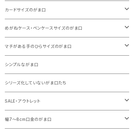
11号帆布
くったりコットンキャンバス
・ 四角いマチのスリムコンパクトタイプ
・ リネン
・ がま口
カードサイズのがま口
リネン
11号帆布
くったりコットンキャンバス
・ マチなしスリムタイプ
・ 柄いろいろ
・ 巾着ポーチ
・ くったりコットンキャンバス
めがねケース・ペンケースサイズのがま口
その他
11号帆布
くったりコットンキャンバス
・ 11号帆布
・ くったりコットンキャンバス
マチがある手のひらサイズのがま口
その他
リネン
・ リネン
・ 11号帆布
・ 小さいサイズ
シンプルながま口
その他
11号帆布
・ その他
・ 中くらいのサイズ
シリーズ化していないがま口たち
コットンキャンバス
コットンキャンバス
SALE・アウトレット
SALE
幅7～8cm口金のがま口