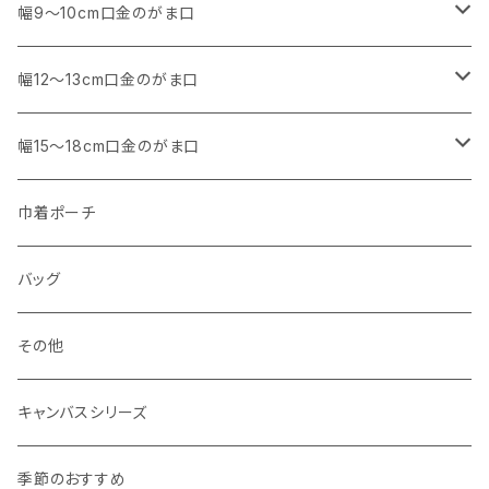
アウトレット
・ 角型
幅9～10cm口金のがま口
マチなし
・ くし形・丸型
・ 角型
幅12～13cm口金のがま口
マチあり
マチなし
マチなし
・ くし形
・ 親子がま口 角型
幅15～18cm口金のがま口
マチあり
マチあり
マチなし
マチなし
・ 親子がま口 くし形
・ 角型
巾着ポーチ
マチあり
マチあり
マチなし
マチなし
・ ポーチタイプ 角型
・ くし形
バッグ
マチあり
マチあり
マチなし
マチなし
・ ポーチタイプ くし形
その他
マチあり
マチあり
マチなし
キャンバスシリーズ
マチあり
季節のおすすめ