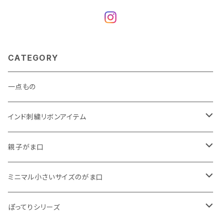
CATEGORY
一点もの
インド刺繍リボンアイテム
がま口
親子がま口
巾着
・ ぷっくりタイプ
ミニマル小さいサイズのがま口
くったりコットンキャンバス
・ 四角いマチのたっぷりサイズ
・ くったりコットンキャンバス
ぽってりシリーズ