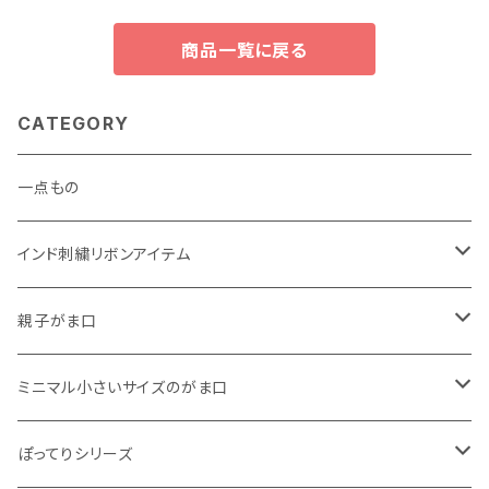
商品一覧に戻る
CATEGORY
一点もの
インド刺繍リボンアイテム
がま口
親子がま口
巾着
・ ぷっくりタイプ
ミニマル小さいサイズのがま口
くったりコットンキャンバス
・ 四角いマチのたっぷりサイズ
・ くったりコットンキャンバス
ぽってりシリーズ