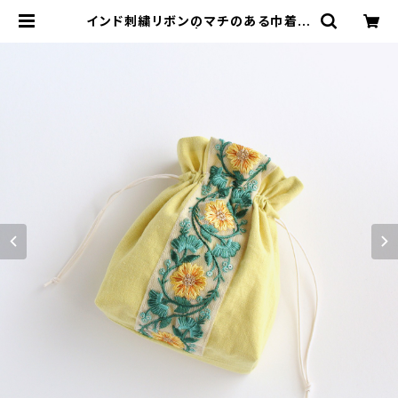
インド刺繍リボンのマチのある巾着ポ
ーチ イエロー | がまぐちコレクト