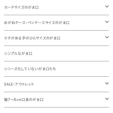
11号帆布
くったりコットンキャンバス
・ 四角いマチのスリムコンパクトタイプ
・ リネン
・ がま口
カードサイズのがま口
リネン
11号帆布
くったりコットンキャンバス
・ マチなしスリムタイプ
・ 柄いろいろ
・ 巾着ポーチ
・ くったりコットンキャンバス
めがねケース・ペンケースサイズのがま口
その他
11号帆布
くったりコットンキャンバス
・ 11号帆布
・ くったりコットンキャンバス
マチがある手のひらサイズのがま口
その他
リネン
・ リネン
・ 11号帆布
・ 小さいサイズ
シンプルながま口
その他
11号帆布
・ その他
・ 中くらいのサイズ
シリーズ化していないがま口たち
コットンキャンバス
コットンキャンバス
SALE・アウトレット
SALE
幅7～8cm口金のがま口