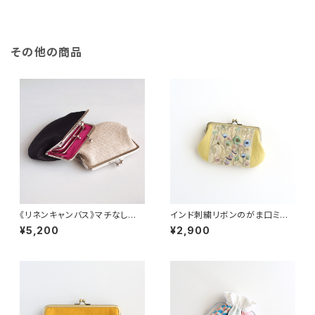
その他の商品
《リネンキャンバス》マチなし親
インド刺繍リボンのがま口ミニ
子がま口（お財布）黒・生成り
財布/ポーチ イエロー
¥5,200
¥2,900