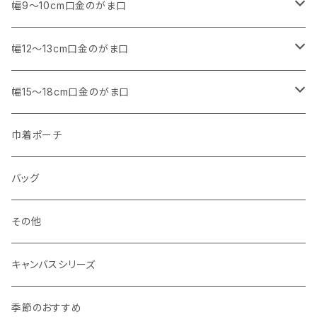
アウトレット
・ 角型
幅9～10cm口金のがま口
マチなし
・ くし形・丸型
・ 角型
幅12～13cm口金のがま口
マチあり
マチなし
マチなし
・ くし形
・ 親子がま口 角型
幅15～18cm口金のがま口
マチあり
マチあり
マチなし
マチなし
・ 親子がま口 くし形
・ 角型
巾着ポーチ
マチあり
マチあり
マチなし
マチなし
・ ポーチタイプ 角型
・ くし形
バッグ
マチあり
マチあり
マチなし
マチなし
・ ポーチタイプ くし形
その他
マチあり
マチあり
マチなし
キャンバスシリーズ
マチあり
季節のおすすめ