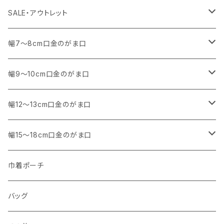
コットンキャンバス
コットンキャンバス
SALE・アウトレット
SALE
幅7～8cm口金のがま口
アウトレット
・ 角型
幅9～10cm口金のがま口
マチなし
・ くし形・丸型
・ 角型
幅12～13cm口金のがま口
マチあり
マチなし
マチなし
・ くし形
・ 親子がま口 角型
幅15～18cm口金のがま口
マチあり
マチあり
マチなし
マチなし
・ 親子がま口 くし形
・ 角型
巾着ポーチ
マチあり
マチあり
マチなし
マチなし
・ ポーチタイプ 角型
・ くし形
バッグ
マチあり
マチあり