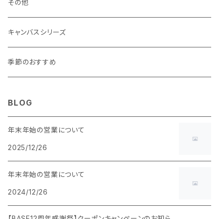
マチなし
マチなし
・ ポーチタイプ くし形
その他
マチあり
マチあり
マチなし
キャンバスシリーズ
マチあり
季節のおすすめ
BLOG
年末年始の営業について
2025/12/26
年末年始の営業について
2024/12/26
【BASE12周年感謝祭】クーポンキャンペーンのお知ら