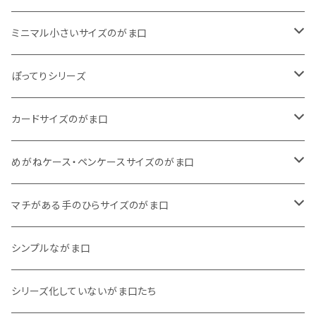
巾着
・ ぷっくりタイプ
ミニマル小さいサイズのがま口
くったりコットンキャンバス
・ 四角いマチのたっぷりサイズ
・ くったりコットンキャンバス
ぽってりシリーズ
11号帆布
くったりコットンキャンバス
・ 四角いマチのスリムコンパクトタイプ
・ リネン
・ がま口
カードサイズのがま口
リネン
11号帆布
くったりコットンキャンバス
・ マチなしスリムタイプ
・ 柄いろいろ
・ 巾着ポーチ
・ くったりコットンキャンバス
めがねケース・ペンケースサイズのがま口
その他
11号帆布
くったりコットンキャンバス
・ 11号帆布
・ くったりコットンキャンバス
マチがある手のひらサイズのがま口
その他
リネン
・ リネン
・ 11号帆布
・ 小さいサイズ
シンプルながま口
その他
11号帆布
・ その他
・ 中くらいのサイズ
シリーズ化していないがま口たち