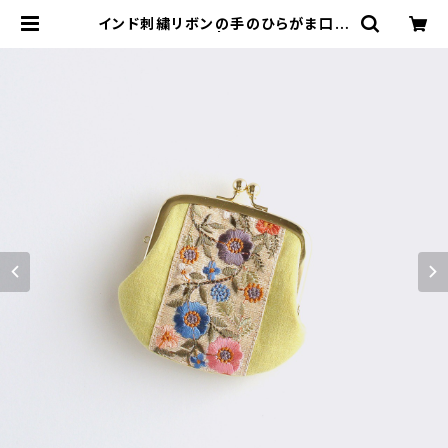
インド刺繍リボンの手のひらがま口ポ
ーチ イエロー | がまぐちコレクト