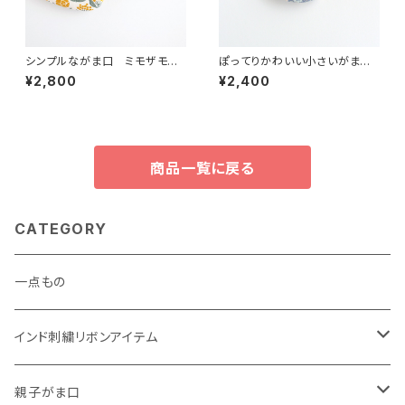
シンプルながま口 ミモザモチ
ぽってりかわいい小さいがま口
ーフ花柄 オフホワイト・ブラッ
ポーチ 大人花柄ブルー
¥2,800
¥2,400
ク
商品一覧に戻る
CATEGORY
一点もの
インド刺繍リボンアイテム
がま口
親子がま口