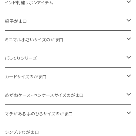
インド刺繍リボンアイテム
がま口
親子がま口
巾着
・ ぷっくりタイプ
ミニマル小さいサイズのがま口
くったりコットンキャンバス
・ 四角いマチのたっぷりサイズ
・ くったりコットンキャンバス
ぽってりシリーズ
11号帆布
くったりコットンキャンバス
・ 四角いマチのスリムコンパクトタイプ
・ リネン
・ がま口
カードサイズのがま口
リネン
11号帆布
くったりコットンキャンバス
・ マチなしスリムタイプ
・ 柄いろいろ
・ 巾着ポーチ
・ くったりコットンキャンバス
めがねケース・ペンケースサイズのがま口
その他
11号帆布
くったりコットンキャンバス
・ 11号帆布
・ くったりコットンキャンバス
マチがある手のひらサイズのがま口
その他
リネン
・ リネン
・ 11号帆布
・ 小さいサイズ
シンプルながま口