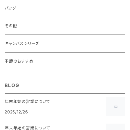
マチあり
マチあり
マチなし
マチなし
・ ポーチタイプ 角型
・ くし形
バッグ
マチあり
マチあり
マチなし
マチなし
・ ポーチタイプ くし形
その他
マチあり
マチあり
マチなし
キャンバスシリーズ
マチあり
季節のおすすめ
BLOG
年末年始の営業について
2025/12/26
年末年始の営業について