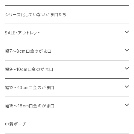
その他
11号帆布
・ その他
・ 中くらいのサイズ
シリーズ化していないがま口たち
コットンキャンバス
コットンキャンバス
SALE・アウトレット
SALE
幅7～8cm口金のがま口
アウトレット
・ 角型
幅9～10cm口金のがま口
マチなし
・ くし形・丸型
・ 角型
幅12～13cm口金のがま口
マチあり
マチなし
マチなし
・ くし形
・ 親子がま口 角型
幅15～18cm口金のがま口
マチあり
マチあり
マチなし
マチなし
・ 親子がま口 くし形
・ 角型
巾着ポーチ