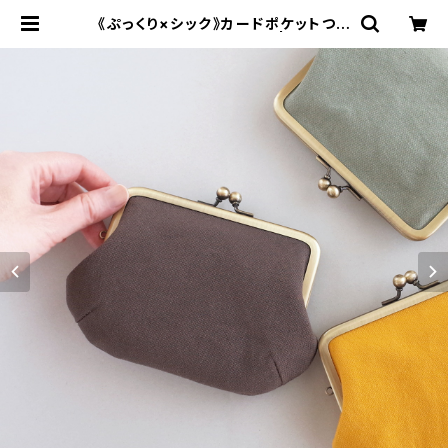
《ぷっくり×シック》カードポケットつき
親子がま口（お財布）茶色 | がまぐち
コレクト