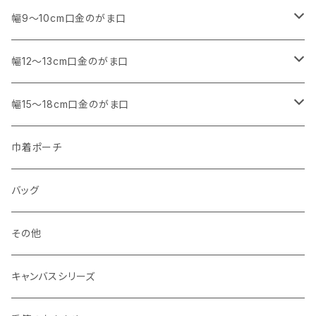
アウトレット
・ 角型
幅9～10cm口金のがま口
マチなし
・ くし形・丸型
・ 角型
幅12～13cm口金のがま口
マチあり
マチなし
マチなし
・ くし形
・ 親子がま口 角型
幅15～18cm口金のがま口
マチあり
マチあり
マチなし
マチなし
・ 親子がま口 くし形
・ 角型
巾着ポーチ
マチあり
マチあり
マチなし
マチなし
・ ポーチタイプ 角型
・ くし形
バッグ
マチあり
マチあり
マチなし
マチなし
・ ポーチタイプ くし形
その他
マチあり
マチあり
マチなし
キャンバスシリーズ
マチあり