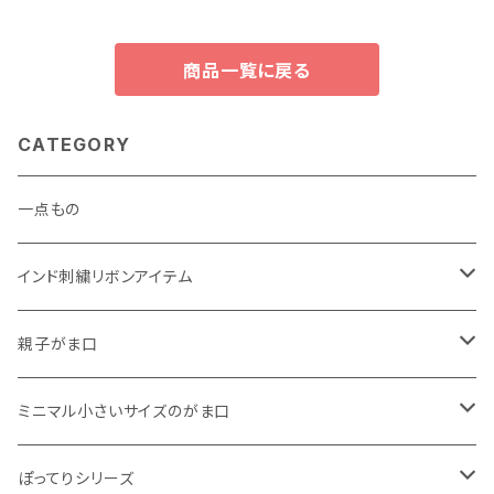
商品一覧に戻る
CATEGORY
一点もの
インド刺繍リボンアイテム
がま口
親子がま口
巾着
・ ぷっくりタイプ
ミニマル小さいサイズのがま口
くったりコットンキャンバス
・ 四角いマチのたっぷりサイズ
・ くったりコットンキャンバス
ぽってりシリーズ