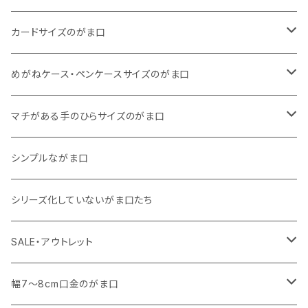
11号帆布
くったりコットンキャンバス
・ 四角いマチのスリムコンパクトタイプ
・ リネン
・ がま口
カードサイズのがま口
リネン
11号帆布
くったりコットンキャンバス
・ マチなしスリムタイプ
・ 柄いろいろ
・ 巾着ポーチ
・ くったりコットンキャンバス
めがねケース・ペンケースサイズのがま口
その他
11号帆布
くったりコットンキャンバス
・ 11号帆布
・ くったりコットンキャンバス
マチがある手のひらサイズのがま口
その他
リネン
・ リネン
・ 11号帆布
・ 小さいサイズ
シンプルながま口
その他
11号帆布
・ その他
・ 中くらいのサイズ
シリーズ化していないがま口たち
コットンキャンバス
コットンキャンバス
SALE・アウトレット
SALE
幅7～8cm口金のがま口