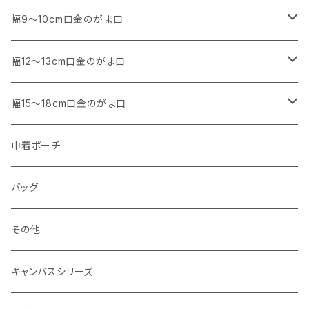
アウトレット
・ 角型
幅9～10cm口金のがま口
マチなし
・ くし形・丸型
・ 角型
幅12～13cm口金のがま口
マチあり
マチなし
マチなし
・ くし形
・ 親子がま口 角型
幅15～18cm口金のがま口
マチあり
マチあり
マチなし
マチなし
・ 親子がま口 くし形
・ 角型
巾着ポーチ
マチあり
マチあり
マチなし
マチなし
・ ポーチタイプ 角型
・ くし形
バッグ
マチあり
マチあり
マチなし
マチなし
・ ポーチタイプ くし形
その他
マチあり
マチあり
マチなし
キャンバスシリーズ
マチあり