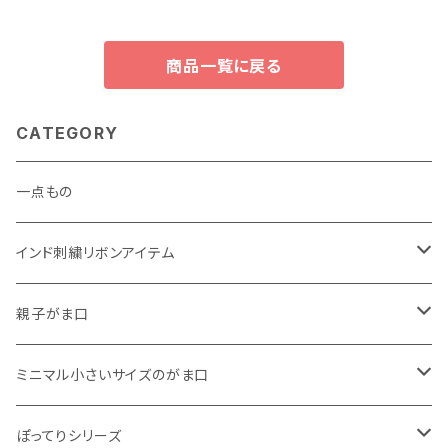
商品一覧に戻る
CATEGORY
一点もの
インド刺繍リボンアイテム
がま口
親子がま口
巾着
・ ぷっくりタイプ
ミニマル小さいサイズのがま口
くったりコットンキャンバス
・ 四角いマチのたっぷりサイズ
・ くったりコットンキャンバス
ぽってりシリーズ