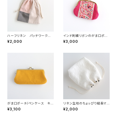
ハーフリネン パッチワークの
インド刺繍リボンのがま口ポー
巾着ポーチ ピンク/グレー/ベ
チ/お財布 ピンク
¥2,000
¥3,000
ージュ
がま口ポーチ/ペンケース キャ
リネン生地のちょっぴり縦長マチ
ンバス イエロー
のあるシンプルな巾着ポーチ
¥3,100
¥2,000
ドット柄