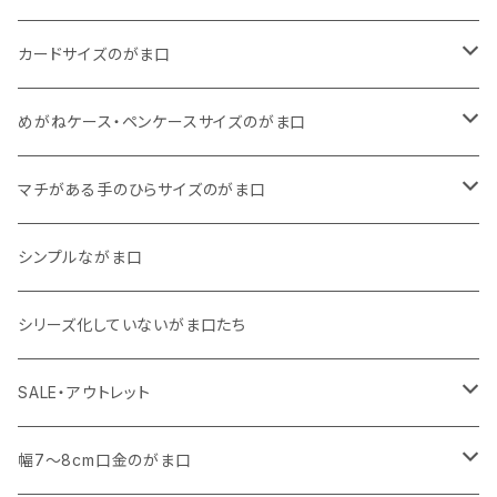
11号帆布
くったりコットンキャンバス
・ 四角いマチのスリムコンパクトタイプ
・ リネン
・ がま口
カードサイズのがま口
リネン
11号帆布
くったりコットンキャンバス
・ マチなしスリムタイプ
・ 柄いろいろ
・ 巾着ポーチ
・ くったりコットンキャンバス
めがねケース・ペンケースサイズのがま口
その他
11号帆布
くったりコットンキャンバス
・ 11号帆布
・ くったりコットンキャンバス
マチがある手のひらサイズのがま口
その他
リネン
・ リネン
・ 11号帆布
・ 小さいサイズ
シンプルながま口
その他
11号帆布
・ その他
・ 中くらいのサイズ
シリーズ化していないがま口たち
コットンキャンバス
コットンキャンバス
SALE・アウトレット
SALE
幅7～8cm口金のがま口