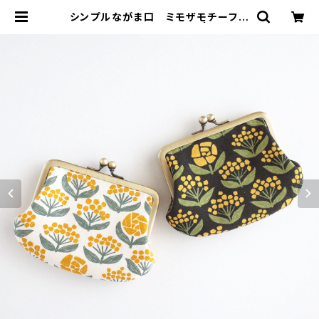
シンプルながま口 ミモザモチーフ花
柄 オフホワイト・ブラック | がまぐち
コレクト