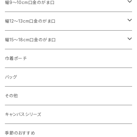
アウトレット
・ 角型
幅9～10cm口金のがま口
マチなし
・ くし形・丸型
・ 角型
幅12～13cm口金のがま口
マチあり
マチなし
マチなし
・ くし形
・ 親子がま口 角型
幅15～18cm口金のがま口
マチあり
マチあり
マチなし
マチなし
・ 親子がま口 くし形
・ 角型
巾着ポーチ
マチあり
マチあり
マチなし
マチなし
・ ポーチタイプ 角型
・ くし形
バッグ
マチあり
マチあり
マチなし
マチなし
・ ポーチタイプ くし形
その他
マチあり
マチあり
マチなし
キャンバスシリーズ
マチあり
季節のおすすめ