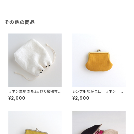
その他の商品
リネン生地のちょっぴり縦長マチ
シンプルながま口 リネン か
のあるシンプルな巾着ポーチ
らし
¥2,000
¥2,900
ドット柄