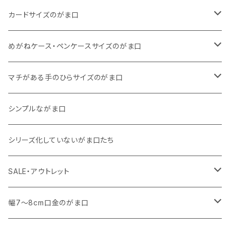
11号帆布
くったりコットンキャンバス
・ 四角いマチのスリムコンパクトタイプ
・ リネン
・ がま口
カードサイズのがま口
リネン
11号帆布
くったりコットンキャンバス
・ マチなしスリムタイプ
・ 柄いろいろ
・ 巾着ポーチ
・ くったりコットンキャンバス
めがねケース・ペンケースサイズのがま口
その他
11号帆布
くったりコットンキャンバス
・ 11号帆布
・ くったりコットンキャンバス
マチがある手のひらサイズのがま口
その他
リネン
・ リネン
・ 11号帆布
・ 小さいサイズ
シンプルながま口
その他
11号帆布
・ その他
・ 中くらいのサイズ
シリーズ化していないがま口たち
コットンキャンバス
コットンキャンバス
SALE・アウトレット
SALE
幅7～8cm口金のがま口