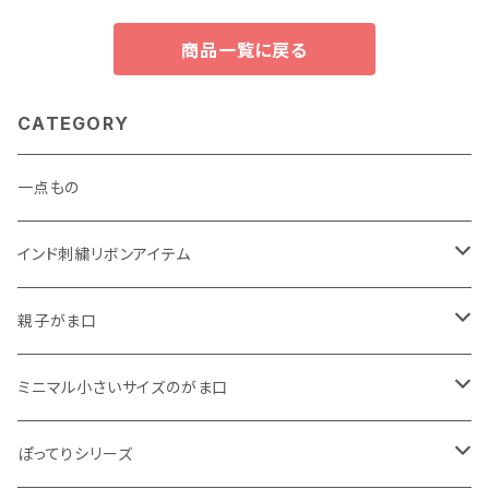
商品一覧に戻る
CATEGORY
一点もの
インド刺繍リボンアイテム
がま口
親子がま口
巾着
・ ぷっくりタイプ
ミニマル小さいサイズのがま口
くったりコットンキャンバス
・ 四角いマチのたっぷりサイズ
・ くったりコットンキャンバス
ぽってりシリーズ