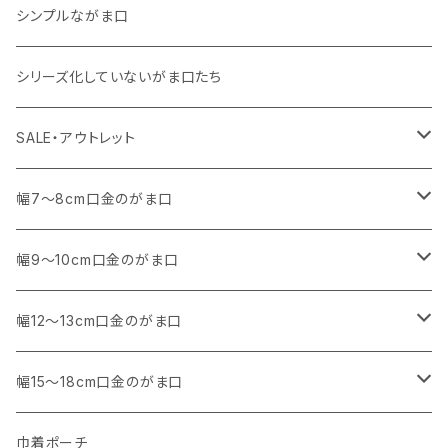
その他
リネン
・ リネン
・ 11号帆布
・ 小さいサイズ
シンプルながま口
その他
11号帆布
・ その他
・ 中くらいのサイズ
シリーズ化していないがま口たち
コットンキャンバス
コットンキャンバス
SALE・アウトレット
SALE
幅7～8cm口金のがま口
アウトレット
・ 角型
幅9～10cm口金のがま口
マチなし
・ くし形・丸型
・ 角型
幅12～13cm口金のがま口
マチあり
マチなし
マチなし
・ くし形
・ 親子がま口 角型
幅15～18cm口金のがま口
マチあり
マチあり
マチなし
マチなし
・ 親子がま口 くし形
・ 角型
巾着ポーチ