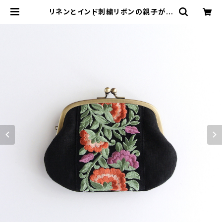
リネンとインド刺繍リボンの親子がま
口財布 | がまぐちコレクト