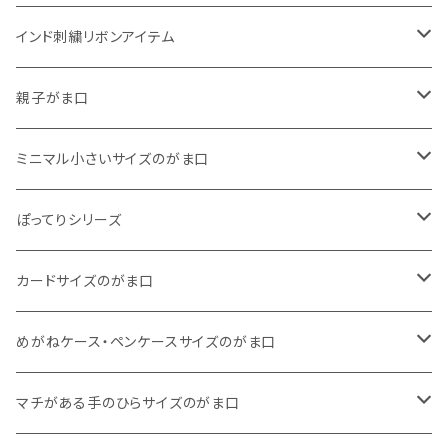
インド刺繍リボンアイテム
がま口
親子がま口
巾着
・ ぷっくりタイプ
ミニマル小さいサイズのがま口
くったりコットンキャンバス
・ 四角いマチのたっぷりサイズ
・ くったりコットンキャンバス
ぽってりシリーズ
11号帆布
くったりコットンキャンバス
・ 四角いマチのスリムコンパクトタイプ
・ リネン
・ がま口
カードサイズのがま口
リネン
11号帆布
くったりコットンキャンバス
・ マチなしスリムタイプ
・ 柄いろいろ
・ 巾着ポーチ
・ くったりコットンキャンバス
めがねケース・ペンケースサイズのがま口
その他
11号帆布
くったりコットンキャンバス
・ 11号帆布
・ くったりコットンキャンバス
マチがある手のひらサイズのがま口