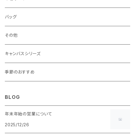
マチあり
マチあり
マチなし
マチなし
・ ポーチタイプ 角型
・ くし形
バッグ
マチあり
マチあり
マチなし
マチなし
・ ポーチタイプ くし形
その他
マチあり
マチあり
マチなし
キャンバスシリーズ
マチあり
季節のおすすめ
BLOG
年末年始の営業について
2025/12/26