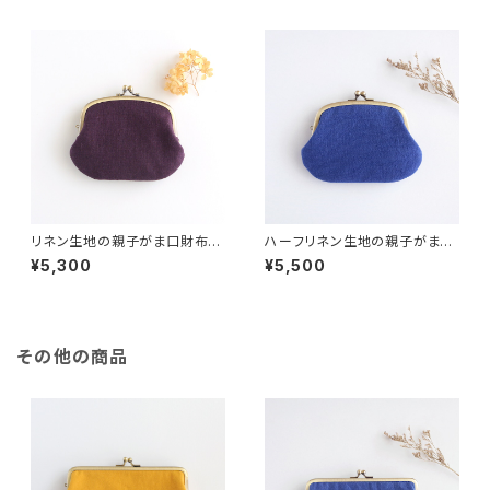
リネン生地の親子がま口財布
ハーフリネン生地の親子がま口
紫
財布 ブルー
¥5,300
¥5,500
その他の商品