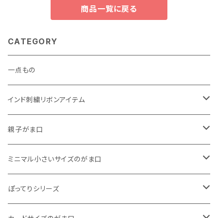
商品一覧に戻る
CATEGORY
一点もの
インド刺繍リボンアイテム
がま口
親子がま口
巾着
・ ぷっくりタイプ
ミニマル小さいサイズのがま口
くったりコットンキャンバス
・ 四角いマチのたっぷりサイズ
・ くったりコットンキャンバス
ぽってりシリーズ
11号帆布
くったりコットンキャンバス
・ 四角いマチのスリムコンパクトタイプ
・ リネン
・ がま口