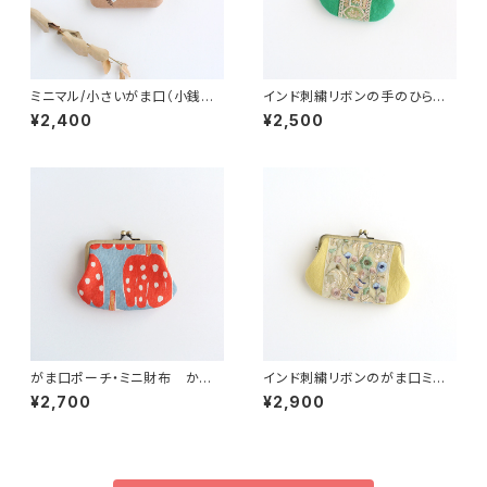
ミニマル/小さいがま口（小銭入
インド刺繍リボンの手のひらが
れ・財布）花柄
ま口ポーチ グリーン
¥2,400
¥2,500
がま口ポーチ・ミニ財布 かぼ
インド刺繍リボンのがま口ミニ
ちゃ柄 水色×赤
財布/ポーチ イエロー
¥2,700
¥2,900