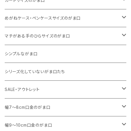
カードサイズのがま口
リネン
11号帆布
くったりコットンキャンバス
・ マチなしスリムタイプ
・ 柄いろいろ
・ 巾着ポーチ
・ くったりコットンキャンバス
めがねケース・ペンケースサイズのがま口
その他
11号帆布
くったりコットンキャンバス
・ 11号帆布
・ くったりコットンキャンバス
マチがある手のひらサイズのがま口
その他
リネン
・ リネン
・ 11号帆布
・ 小さいサイズ
シンプルながま口
その他
11号帆布
・ その他
・ 中くらいのサイズ
シリーズ化していないがま口たち
コットンキャンバス
コットンキャンバス
SALE・アウトレット
SALE
幅7～8cm口金のがま口
アウトレット
・ 角型
幅9～10cm口金のがま口