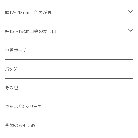
マチなし
・ くし形・丸型
・ 角型
幅12～13cm口金のがま口
マチあり
マチなし
マチなし
・ くし形
・ 親子がま口 角型
幅15～18cm口金のがま口
マチあり
マチあり
マチなし
マチなし
・ 親子がま口 くし形
・ 角型
巾着ポーチ
マチあり
マチあり
マチなし
マチなし
・ ポーチタイプ 角型
・ くし形
バッグ
マチあり
マチあり
マチなし
マチなし
・ ポーチタイプ くし形
その他
マチあり
マチあり
マチなし
キャンバスシリーズ
マチあり
季節のおすすめ