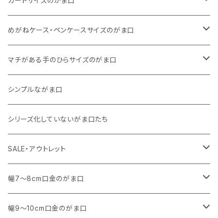
カードサイズのがま口
リネン
11号帆布
くったりコットンキャンバス
・ マチなしスリムタイプ
・ 柄いろいろ
・ 巾着ポーチ
・ くったりコットンキャンバス
めがねケース・ペンケースサイズのがま口
その他
11号帆布
くったりコットンキャンバス
・ 11号帆布
・ くったりコットンキャンバス
マチがある手のひらサイズのがま口
その他
リネン
・ リネン
・ 11号帆布
・ 小さいサイズ
シンプルながま口
その他
11号帆布
・ その他
・ 中くらいのサイズ
シリーズ化していないがま口たち
コットンキャンバス
コットンキャンバス
SALE・アウトレット
SALE
幅7～8cm口金のがま口
アウトレット
・ 角型
幅9～10cm口金のがま口