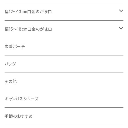
マチなし
・ くし形・丸型
・ 角型
幅12～13cm口金のがま口
マチあり
マチなし
マチなし
・ くし形
・ 親子がま口 角型
幅15～18cm口金のがま口
マチあり
マチあり
マチなし
マチなし
・ 親子がま口 くし形
・ 角型
巾着ポーチ
マチあり
マチあり
マチなし
マチなし
・ ポーチタイプ 角型
・ くし形
バッグ
マチあり
マチあり
マチなし
マチなし
・ ポーチタイプ くし形
その他
マチあり
マチあり
マチなし
キャンバスシリーズ
マチあり
季節のおすすめ