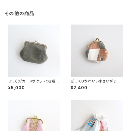
その他の商品
ぷっくり/カードポケットつき親子
ぽってりかわいい小さいがま口
がま口（お財布）グレイッシュグ
ポーチ（ミニ財布）手書き風 幾
¥5,000
¥2,400
リーン
何学