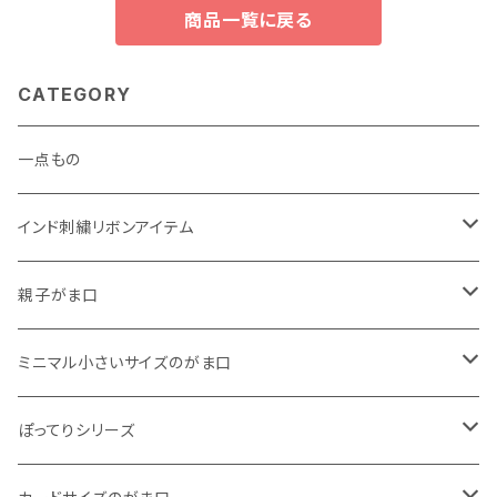
商品一覧に戻る
CATEGORY
一点もの
インド刺繍リボンアイテム
がま口
親子がま口
巾着
・ ぷっくりタイプ
ミニマル小さいサイズのがま口
くったりコットンキャンバス
・ 四角いマチのたっぷりサイズ
・ くったりコットンキャンバス
ぽってりシリーズ
11号帆布
くったりコットンキャンバス
・ 四角いマチのスリムコンパクトタイプ
・ リネン
・ がま口