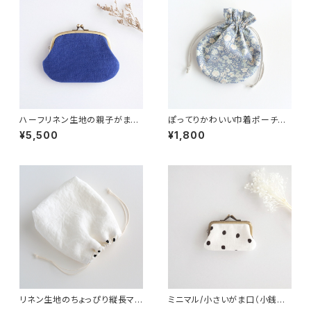
ハーフリネン生地の親子がま口
ぽってりかわいい巾着ポーチ
財布 ブルー
大人花柄ブルー
¥5,500
¥1,800
リネン生地のちょっぴり縦長マチ
ミニマル/小さいがま口（小銭入
のあるシンプルな巾着ポーチ
れ・財布）リネン ドット