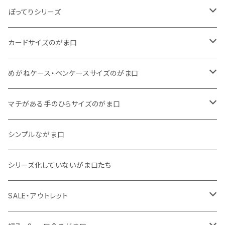
くったりコットンキャンバス
・ 四角いマチのたっぷりサイズ
・ くったりコットンキャンバス
ぽってりシリーズ
11号帆布
くったりコットンキャンバス
・ 四角いマチのスリムコンパクトタイプ
・ リネン
・ がま口
カードサイズのがま口
リネン
11号帆布
くったりコットンキャンバス
・ マチなしスリムタイプ
・ 柄いろいろ
・ 巾着ポーチ
・ くったりコットンキャンバス
めがねケース・ペンケースサイズのがま口
その他
11号帆布
くったりコットンキャンバス
・ 11号帆布
・ くったりコットンキャンバス
マチがある手のひらサイズのがま口
その他
リネン
・ リネン
・ 11号帆布
・ 小さいサイズ
シンプルながま口
その他
11号帆布
・ その他
・ 中くらいのサイズ
シリーズ化していないがま口たち
コットンキャンバス
コットンキャンバス
SALE・アウトレット