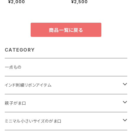
¥2,000
¥2,500
ドット柄
商品一覧に戻る
CATEGORY
一点もの
インド刺繍リボンアイテム
がま口
親子がま口
巾着
・ ぷっくりタイプ
ミニマル小さいサイズのがま口