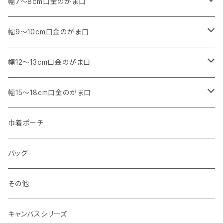
SALE
幅7～8cm口金のがま口
アウトレット
・ 角型
幅9～10cm口金のがま口
マチなし
・ くし形・丸型
・ 角型
幅12～13cm口金のがま口
マチあり
マチなし
マチなし
・ くし形
・ 親子がま口 角型
幅15～18cm口金のがま口
マチあり
マチあり
マチなし
マチなし
・ 親子がま口 くし形
・ 角型
巾着ポーチ
マチあり
マチあり
マチなし
マチなし
・ ポーチタイプ 角型
・ くし形
バッグ
マチあり
マチあり
マチなし
マチなし
・ ポーチタイプ くし形
その他
マチあり
マチあり
マチなし
キャンバスシリーズ