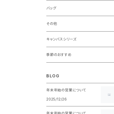
マチあり
マチあり
マチなし
マチなし
・ ポーチタイプ 角型
・ くし形
バッグ
マチあり
マチあり
マチなし
マチなし
・ ポーチタイプ くし形
その他
マチあり
マチあり
マチなし
キャンバスシリーズ
マチあり
季節のおすすめ
BLOG
年末年始の営業について
2025/12/26
年末年始の営業について