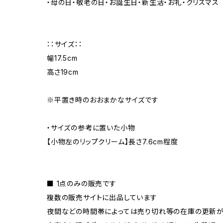
・母の日・敬老の日・お誕生日・新生活・お礼・クリスマ
：：サイズ：：
幅17.5cm
高さ19cm
※平置き時のおおまかなサイズです
・サイズの参考に置いた小物
【小物左のリップクリーム】長さ7.6cm程度
■ 1点のみの販売です
複数の販売サイトに出品しています
夜間などの時間帯によっては売り切れ等の在庫の更新