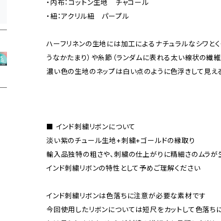
・内布：コットン生地 チャコール
・紐：アクリル紐 パープル
ハーフリネンの生地には加工によるナチュラルなシワとく
うなかたまり）や糸節（ランダムに表れる太い線状の繊
濃い色の生地のネップは白い点のように色浮きして見え
■ インド刺繍リボンについて
淡い紫のチュール生地+刺繍+ゴールドの縁取り
輸入品独特の粗さや、刺繍の仕上がりに精細さのムラが
インド刺繍リボンの特性として予めご理解ください
インド刺繍リボンは色落ちに注意が必要な素材です
今回使用したリボンについては短尺をカットして色落ち