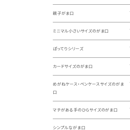
がま口
親子がま口
巾着
・ ぷっくりタイプ
ミニマル小さいサイズのがま口
くったりコットンキャンバス
・ 四角いマチのたっぷりサイズ
・ くったりコットンキャンバス
ぽってりシリーズ
11号帆布
くったりコットンキャンバス
・ 四角いマチのスリムコンパクトタイプ
・ リネン
・ がま口
カードサイズのがま口
リネン
11号帆布
くったりコットンキャンバス
・ マチなしスリムタイプ
・ 柄いろいろ
・ 巾着ポーチ
・ くったりコットンキャンバス
めがねケース・ペンケースサイズのがま
口
その他
11号帆布
くったりコットンキャンバス
・ 11号帆布
・ くったりコットンキャンバス
マチがある手のひらサイズのがま口
その他
リネン
・ リネン
・ 11号帆布
・ 小さいサイズ
シンプルながま口