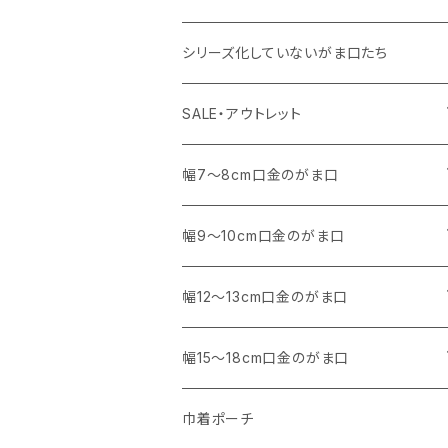
その他
11号帆布
・ その他
・ 中くらいのサイズ
シリーズ化していないがま口たち
コットンキャンバス
コットンキャンバス
SALE・アウトレット
SALE
幅7～8cm口金のがま口
アウトレット
・ 角型
幅9～10cm口金のがま口
マチなし
・ くし形・丸型
・ 角型
幅12～13cm口金のがま口
マチあり
マチなし
マチなし
・ くし形
・ 親子がま口 角型
幅15～18cm口金のがま口
マチあり
マチあり
マチなし
マチなし
・ 親子がま口 くし形
・ 角型
巾着ポーチ