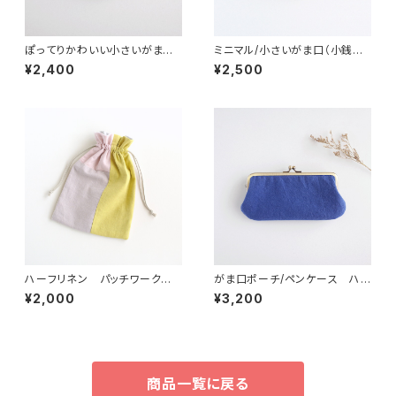
ぽってりかわいい小さいがま口
ミニマル/小さいがま口（小銭入
ポーチ（ミニ財布）手書き風 幾
れ・財布）リネン からし
¥2,400
¥2,500
何学
ハーフリネン パッチワークの
がま口ポーチ/ペンケース ハ
巾着ポーチ ピンク/グレー/イ
ーフリネンキャンバス ブルー
¥2,000
¥3,200
エロー
商品一覧に戻る