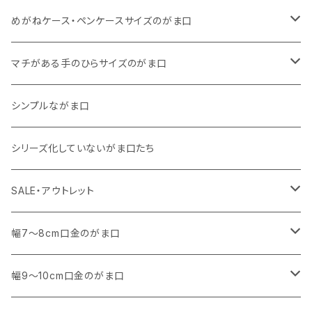
リネン
11号帆布
くったりコットンキャンバス
・ マチなしスリムタイプ
・ 柄いろいろ
・ 巾着ポーチ
・ くったりコットンキャンバス
めがねケース・ペンケースサイズのがま口
その他
11号帆布
くったりコットンキャンバス
・ 11号帆布
・ くったりコットンキャンバス
マチがある手のひらサイズのがま口
その他
リネン
・ リネン
・ 11号帆布
・ 小さいサイズ
シンプルながま口
その他
11号帆布
・ その他
・ 中くらいのサイズ
シリーズ化していないがま口たち
コットンキャンバス
コットンキャンバス
SALE・アウトレット
SALE
幅7～8cm口金のがま口
アウトレット
・ 角型
幅9～10cm口金のがま口