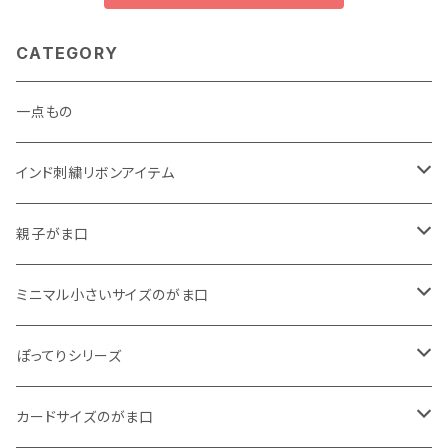
CATEGORY
一点もの
インド刺繍リボンアイテム
がま口
親子がま口
巾着
・ ぷっくりタイプ
ミニマル小さいサイズのがま口
くったりコットンキャンバス
・ 四角いマチのたっぷりサイズ
・ くったりコットンキャンバス
ぽってりシリーズ
11号帆布
くったりコットンキャンバス
・ 四角いマチのスリムコンパクトタイプ
・ リネン
・ がま口
カードサイズのがま口