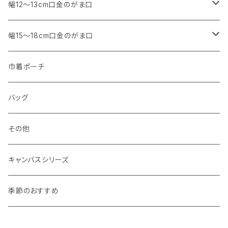
マチなし
・ くし形・丸型
・ 角型
幅12～13cm口金のがま口
マチあり
マチなし
マチなし
・ くし形
・ 親子がま口 角型
幅15～18cm口金のがま口
マチあり
マチあり
マチなし
マチなし
・ 親子がま口 くし形
・ 角型
巾着ポーチ
マチあり
マチあり
マチなし
マチなし
・ ポーチタイプ 角型
・ くし形
バッグ
マチあり
マチあり
マチなし
マチなし
・ ポーチタイプ くし形
その他
マチあり
マチあり
マチなし
キャンバスシリーズ
マチあり
季節のおすすめ