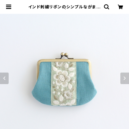
インド刺繍リボンのシンプルながま口
ミニ財布 青緑 | がまぐちコレクト