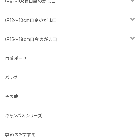
アウトレット
・ 角型
幅9～10cm口金のがま口
マチなし
・ くし形・丸型
・ 角型
幅12～13cm口金のがま口
マチあり
マチなし
マチなし
・ くし形
・ 親子がま口 角型
幅15～18cm口金のがま口
マチあり
マチあり
マチなし
マチなし
・ 親子がま口 くし形
・ 角型
巾着ポーチ
マチあり
マチあり
マチなし
マチなし
・ ポーチタイプ 角型
・ くし形
バッグ
マチあり
マチあり
マチなし
マチなし
・ ポーチタイプ くし形
その他
マチあり
マチあり
マチなし
キャンバスシリーズ
マチあり
季節のおすすめ