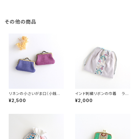
その他の商品
リネンの小さいがま口（小銭入
インド刺繍リボンの巾着 ライ
れ・財布）紫陽花色
トグレー
¥2,500
¥2,000