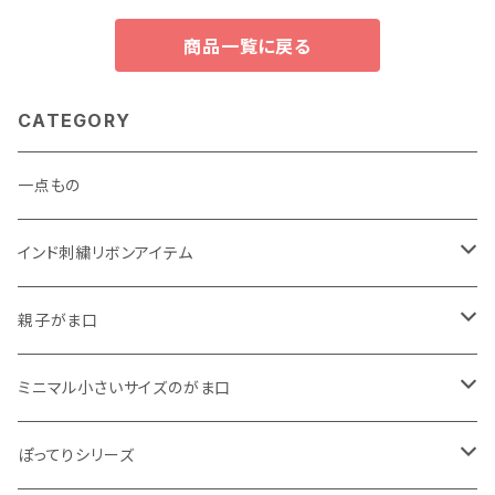
商品一覧に戻る
CATEGORY
一点もの
インド刺繍リボンアイテム
がま口
親子がま口
巾着
・ ぷっくりタイプ
ミニマル小さいサイズのがま口
くったりコットンキャンバス
・ 四角いマチのたっぷりサイズ
・ くったりコットンキャンバス
ぽってりシリーズ