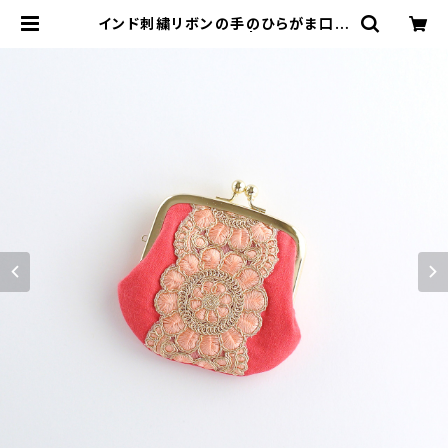
インド刺繍リボンの手のひらがま口ポ
ーチ レッド×ピンク | がまぐちコレ
クト