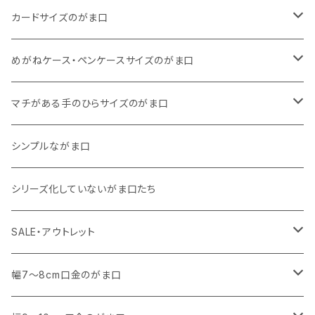
11号帆布
くったりコットンキャンバス
・ 四角いマチのスリムコンパクトタイプ
・ リネン
・ がま口
カードサイズのがま口
リネン
11号帆布
くったりコットンキャンバス
・ マチなしスリムタイプ
・ 柄いろいろ
・ 巾着ポーチ
・ くったりコットンキャンバス
めがねケース・ペンケースサイズのがま口
その他
11号帆布
くったりコットンキャンバス
・ 11号帆布
・ くったりコットンキャンバス
マチがある手のひらサイズのがま口
その他
リネン
・ リネン
・ 11号帆布
・ 小さいサイズ
シンプルながま口
その他
11号帆布
・ その他
・ 中くらいのサイズ
シリーズ化していないがま口たち
コットンキャンバス
コットンキャンバス
SALE・アウトレット
SALE
幅7～8cm口金のがま口