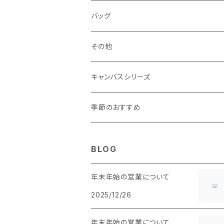
マチあり
マチあり
マチなし
マチなし
・ ポーチタイプ 角型
・ くし形
バッグ
マチあり
マチあり
マチなし
マチなし
・ ポーチタイプ くし形
その他
マチあり
マチあり
マチなし
キャンバスシリーズ
マチあり
季節のおすすめ
BLOG
年末年始の営業について
2025/12/26
年末年始の営業について