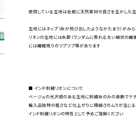
使用している生地は全般に天然素材の良さを生かした
生地にはネップ（糸が飛び出したようなかたまり）がみ
リネンの生地には糸節（ランダムに表れる太い線状の繊維
には繊維残りのツブツブ等があります
■ インド刺繍リボンについて
ベージュの光沢感のある生地に刺繍糸のみの装飾でナ
輸入品独特の粗さなど仕上がりに精細さのムラが生じる
インド刺繍リボンの特性として予めご理解ください