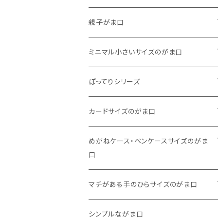
がま口
親子がま口
巾着
・ ぷっくりタイプ
ミニマル小さいサイズのがま口
くったりコットンキャンバス
・ 四角いマチのたっぷりサイズ
・ くったりコットンキャンバス
ぽってりシリーズ
11号帆布
くったりコットンキャンバス
・ 四角いマチのスリムコンパクトタイプ
・ リネン
・ がま口
カードサイズのがま口
リネン
11号帆布
くったりコットンキャンバス
・ マチなしスリムタイプ
・ 柄いろいろ
・ 巾着ポーチ
・ くったりコットンキャンバス
めがねケース・ペンケースサイズのがま
口
その他
11号帆布
くったりコットンキャンバス
・ 11号帆布
・ くったりコットンキャンバス
マチがある手のひらサイズのがま口
その他
リネン
・ リネン
・ 11号帆布
・ 小さいサイズ
シンプルながま口