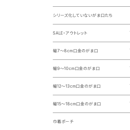
その他
11号帆布
・ その他
・ 中くらいのサイズ
シリーズ化していないがま口たち
コットンキャンバス
コットンキャンバス
SALE・アウトレット
SALE
幅7～8cm口金のがま口
アウトレット
・ 角型
幅9～10cm口金のがま口
マチなし
・ くし形・丸型
・ 角型
幅12～13cm口金のがま口
マチあり
マチなし
マチなし
・ くし形
・ 親子がま口 角型
幅15～18cm口金のがま口
マチあり
マチあり
マチなし
マチなし
・ 親子がま口 くし形
・ 角型
巾着ポーチ