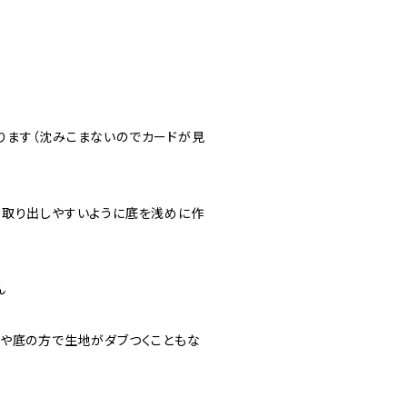
ります（沈みこまないのでカードが見
を取り出しやすいように底を浅めに作
ん
みや底の方で生地がダブつくこともな