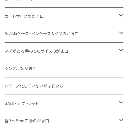
11号帆布
くったりコットンキャンバス
・ 四角いマチのスリムコンパクトタイプ
・ リネン
・ がま口
カードサイズのがま口
リネン
11号帆布
くったりコットンキャンバス
・ マチなしスリムタイプ
・ 柄いろいろ
・ 巾着ポーチ
・ くったりコットンキャンバス
めがねケース・ペンケースサイズのがま口
その他
11号帆布
くったりコットンキャンバス
・ 11号帆布
・ くったりコットンキャンバス
マチがある手のひらサイズのがま口
その他
リネン
・ リネン
・ 11号帆布
・ 小さいサイズ
シンプルながま口
その他
11号帆布
・ その他
・ 中くらいのサイズ
シリーズ化していないがま口たち
コットンキャンバス
コットンキャンバス
SALE・アウトレット
SALE
幅7～8cm口金のがま口