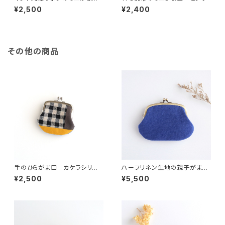
口 イエロー
¥2,500
¥2,400
その他の商品
手のひらがま口 カケラシリー
ハーフリネン生地の親子がま口
ズ2
財布 ブルー
¥2,500
¥5,500