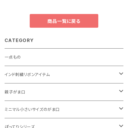
商品一覧に戻る
CATEGORY
一点もの
インド刺繍リボンアイテム
がま口
親子がま口
巾着
・ ぷっくりタイプ
ミニマル小さいサイズのがま口
くったりコットンキャンバス
・ 四角いマチのたっぷりサイズ
・ くったりコットンキャンバス
ぽってりシリーズ