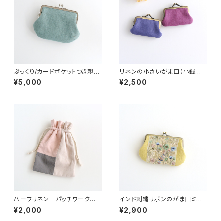
ぷっくり/カードポケットつき親子
リネンの小さいがま口（小銭入
がま口（お財布）緑青
れ・財布）紫陽花色
¥5,000
¥2,500
ハーフリネン パッチワークの
インド刺繍リボンのがま口ミニ
巾着ポーチ ピンク/グレー/ベ
財布/ポーチ イエロー
¥2,000
¥2,900
ージュ