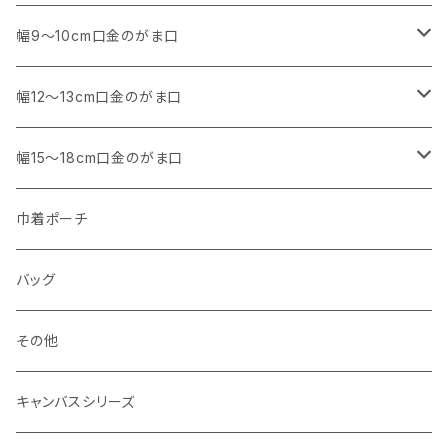
アウトレット
・ 角型
幅9～10cm口金のがま口
マチなし
・ くし形・丸型
・ 角型
幅12～13cm口金のがま口
マチあり
マチなし
マチなし
・ くし形
・ 親子がま口 角型
幅15～18cm口金のがま口
マチあり
マチあり
マチなし
マチなし
・ 親子がま口 くし形
・ 角型
巾着ポーチ
マチあり
マチあり
マチなし
マチなし
・ ポーチタイプ 角型
・ くし形
バッグ
マチあり
マチあり
マチなし
マチなし
・ ポーチタイプ くし形
その他
マチあり
マチあり
マチなし
キャンバスシリーズ